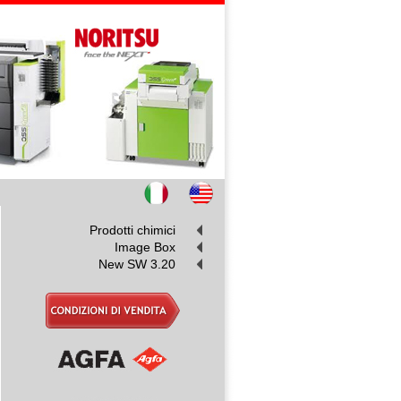
Prodotti chimici
Image Box
New SW 3.20