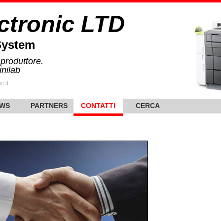
ctronic LTD
System
 produttore.
inilab
c.it
WS
PARTNERS
CONTATTI
CERCA