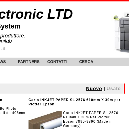
ctronic LTD
System
 produttore.
inilab
c.it
WS
PARTNERS
CONTATTI
CERCA
Nuovo
|
Usato
on
Carta INKJET PAPER SL 2576 610mm X 30m per
Plotter Epson
te Photo
otoli da 406mm
Carta INKJET PAPER SL 2576
610mm X 30m Per Plotter
Epson 7890-9890 (Made in
Germany)