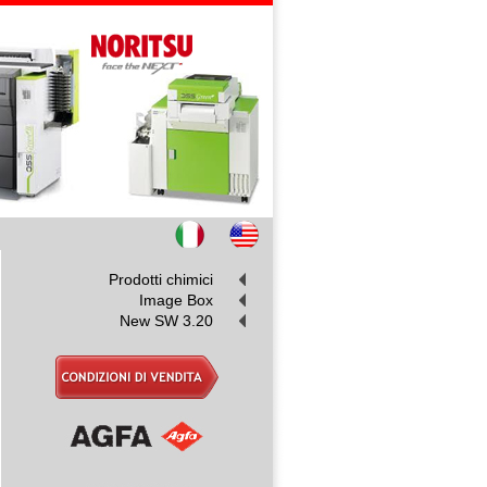
Prodotti chimici
Image Box
New SW 3.20