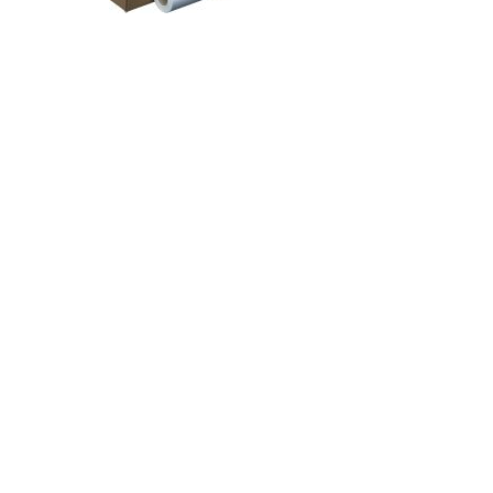
e
afica
SPECIFICHE TECNICHE:
Tipo carta: Normale
Materiale: Cellulosa
Colore: Bianco
 Peso carta:
Quantità per confezione: 1
DIMENSIONI Formato:
24 '' | Peso carta: 260
gr/m2