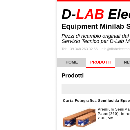
D-
LAB
Ele
Equipment Minilab 
Pezzi di ricambio originali dal
Servizio Tecnico per D-Lab M
Tel: +39 348 263 32 66 - info@dlabelectroni
HOME
PRODOTTI
NE
Prodotti
Carta Fotografica Semilucida Eps
Premium SemiMat
Paper(260), in r
x 30, 5m