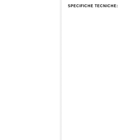
SPECIFICHE TECNICHE:
Tipologia Plotter: Tipo carta Normal
Materiale Cellulosa: Finitura Fotogr
Colore: Bianco
Quantità per confezione: 1
DIMENSIONI Formato:
16 '' x 100' |
260 gr/m2