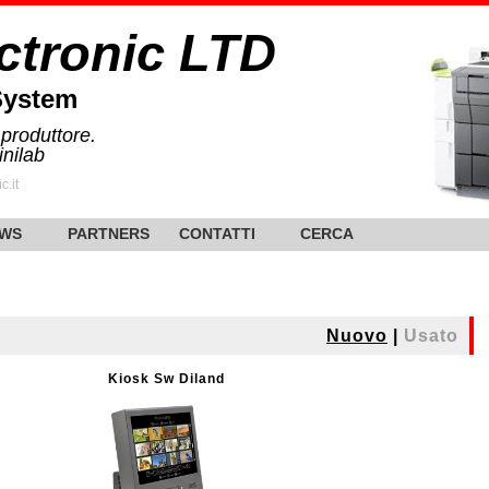
ctronic LTD
System
 produttore.
inilab
c.it
WS
PARTNERS
CONTATTI
CERCA
Nuovo
|
Usato
Kiosk Sw Diland