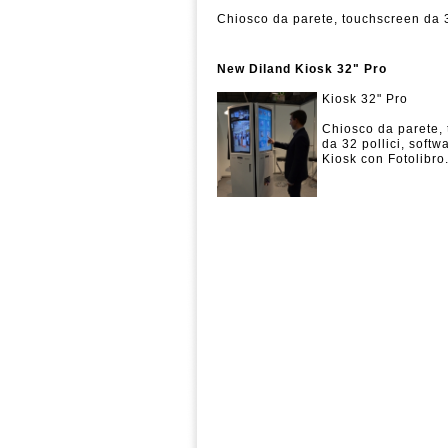
Chiosco da parete, touchscreen da 3
software DiLand Kiosk con Fotolibro
Monitor touchscreen 32 pollici
New Diland Kiosk 32" Pro
Composizione fotolibri
Composizione calendari e cornici
Kiosk 32" Pro
Stampa di foto d'evento
Save screen con pubblicità
Chiosco da parete,
da 32 pollici, soft
Richiedi preventivo →
Kiosk con Fotolibro