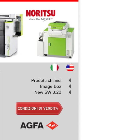
Prodotti chimici
Image Box
New SW 3.20