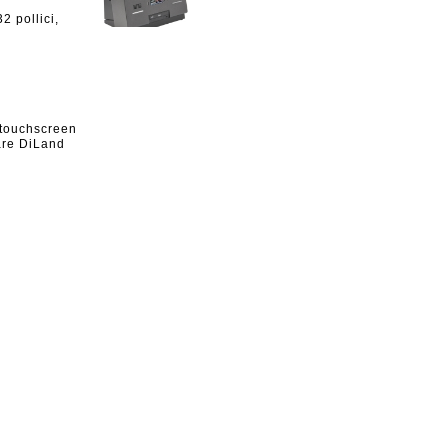
2 pollici,
.
 touchscreen
DiLand è la nuovissima famiglia di prodotti
ware DiLand
integrati per l'acquisizione e la gestione degli
.
ordini digitali. Si tratta di una tecnologia dedicata
a tutte le realtà del settore fotografico.