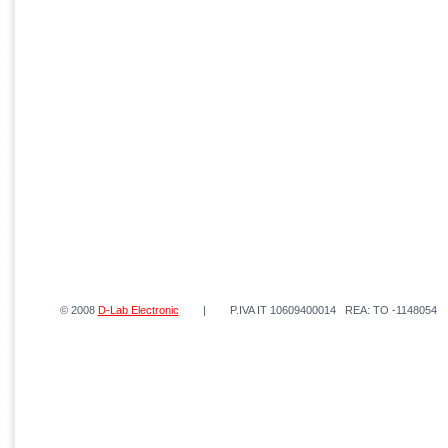
© 2008
D-Lab Electronic
| P.IVA IT 10609400014 REA: TO -1148054 | 