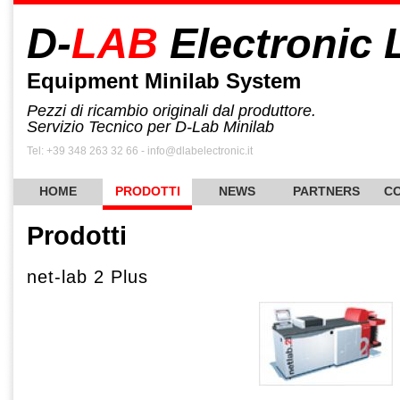
D-
LAB
Electronic 
Equipment Minilab System
Pezzi di ricambio originali dal produttore.
Servizio Tecnico per D-Lab Minilab
Tel: +39 348 263 32 66 - info@dlabelectronic.it
HOME
PRODOTTI
NEWS
PARTNERS
CO
Prodotti
net-lab 2 Plus