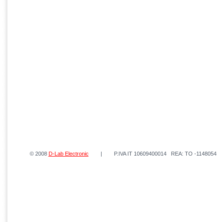
© 2008
D-Lab Electronic
| P.IVA IT 10609400014 REA: TO -1148054 | 