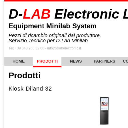
D-
LAB
Electronic 
Equipment Minilab System
Pezzi di ricambio originali dal produttore.
Servizio Tecnico per D-Lab Minilab
Tel: +39 348 263 32 66 - info@dlabelectronic.it
HOME
PRODOTTI
NEWS
PARTNERS
CO
Prodotti
Kiosk Diland 32