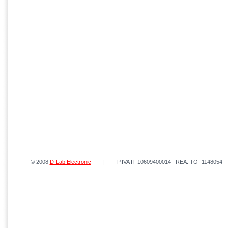
© 2008
D-Lab Electronic
| P.IVA IT 10609400014 REA: TO -1148054 | 