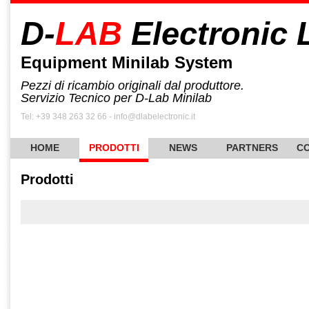
D-
LAB
Electronic 
Equipment Minilab System
Pezzi di ricambio originali dal produttore.
Servizio Tecnico per D-Lab Minilab
Tel: +39 348 263 32 66 - info@dlabelectronic.it
HOME
PRODOTTI
NEWS
PARTNERS
CO
Prodotti