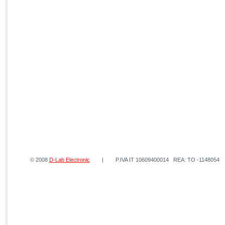
© 2008
D-Lab Electronic
| P.IVA IT 10609400014 REA: TO -1148054 | 