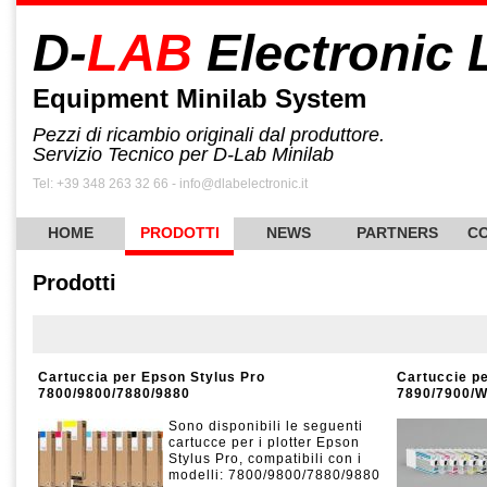
D-
LAB
Electronic 
Equipment Minilab System
Pezzi di ricambio originali dal produttore.
Servizio Tecnico per D-Lab Minilab
Tel: +39 348 263 32 66 - info@dlabelectronic.it
HOME
PRODOTTI
NEWS
PARTNERS
CO
Prodotti
Cartuccia per Epson Stylus Pro
Cartuccie pe
7800/9800/7880/9880
7890/7900/W
Sono disponibili le seguenti
cartucce per i plotter Epson
Stylus Pro, compatibili con i
modelli: 7800/9800/7880/9880