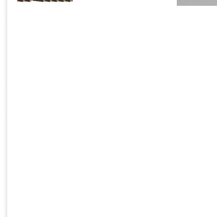
T5961 Nero 
T6031 Nero foto
: Cartuccia nero fotografica 220ml
T5965 Ciano
ml
T6032 Ciano:
Cartuccia ciano 220ml
T5966 Magen
350 ml
T603B Magenta:
Cartuccia magenta 220ml
T5963 Magen
T6034 Giallo:
Cartuccia giallo 220ml
T5968 Nero 
T5962 Ciano
T6035 Ciano lucido:
Cartuccia ciano chiaro 220ml
T5964 Giallo
T603C Magenta lucido:
Cartuccia magenta chiara
220ml
T6037 Nero lucido:
Cartuccia nero chiaro 220ml
T6039 Nero molto lucido:
Cartuccia nero molto
chiaro 220ml
T6128 Nero opaco:
Cartuccia nero opaco 220ml